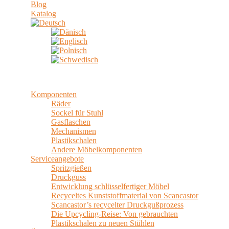
Blog
Katalog
Komponenten
Räder
Sockel für Stuhl
Gasflaschen
Mechanismen
Plastikschalen
Andere Möbelkomponenten
Serviceangebote
Spritzgießen
Druckguss
Entwicklung schlüsselfertiger Möbel
Recyceltes Kunststoffmaterial von Scancastor
Scancastor’s recycelter Druckgußprozess
Die Upcycling-Reise: Von gebrauchten
Plastikschalen zu neuen Stühlen