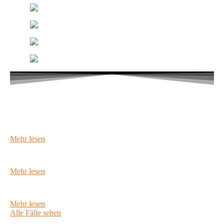
Projekte
von Scancastor
Cobra Ergonomischer Lehrstuhl
Mehr lesen
PATIO CHAIR NO. ONE
Mehr lesen
Fleischige Flut
Mehr lesen
Alle Fälle sehen