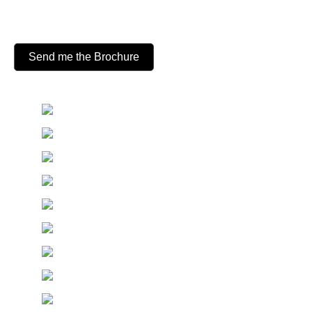
By consenting, you agree to being contacted via email, SMS,
and phone calls from us for news, offers, and more. You can
unsubscribe at any time.
Send me the Brochure
Unter
unseren
Kunden