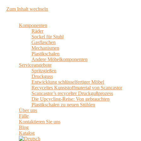
Zum Inhalt wechseln
Komponenten
Räder
Sockel für Stuhl
Gasflaschen
Mechanismen
Plastikschalen
Andere Möbelkomponenten
Serviceangebote
Spritzgießen
Druckguss
Entwicklung schlüsselfertiger Möbel
Recyceltes Kunststoffmaterial von Scancastor
Scancastor’s recycelter Druckgußprozess
Die Upcycling-Reise: Von gebrauchten
Plastikschalen zu neuen Stühlen
Über uns
Fälle
Kontaktieren Sie uns
Blog
Katalog