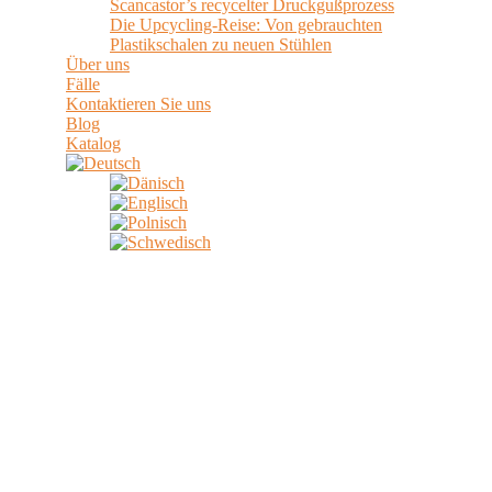
Scancastor’s recycelter Druckgußprozess
Die Upcycling-Reise: Von gebrauchten
Plastikschalen zu neuen Stühlen
Über uns
Fälle
Kontaktieren Sie uns
Blog
Katalog
DOWNLOAD BROUCHER
Laden Sie unsere Broschüre "Wie Sie Nachhaltigkeit in Ihre
Möbelproduktion einführen" herunter, um zu sehen, wie Sie
Nachhaltigkeit in Ihre Möbelproduktion einführen können und
wie es gemacht wurde.
How to implement Sustainability into
your Furniture production.