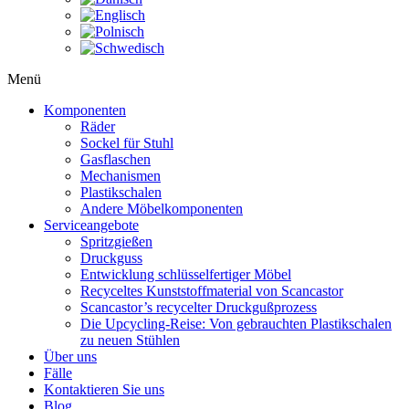
Menü
Komponenten
Räder
Sockel für Stuhl
Gasflaschen
Mechanismen
Plastikschalen
Andere Möbelkomponenten
Serviceangebote
Spritzgießen
Druckguss
Entwicklung schlüsselfertiger Möbel
Recyceltes Kunststoffmaterial von Scancastor
Scancastor’s recycelter Druckgußprozess
Die Upcycling-Reise: Von gebrauchten Plastikschalen
zu neuen Stühlen
Über uns
Fälle
Kontaktieren Sie uns
Blog