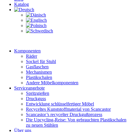
Katalog
Komponenten
Räder
Sockel für Stuhl
Gasflaschen
Mechanismen
Plastikschalen
Andere Möbelkomponenten
Serviceangebote
Spritzgießen
Druckguss
Entwicklung schlüsselfertiger Möbel
Recyceltes Kunststoffmaterial von Scancastor
Scancastor’s recycelter Druckgußprozess
Die Upcycling-Reise: Von gebrauchten Plastikschalen
zu neuen Stühlen
Über uns