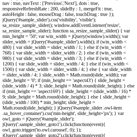
nav : true, navText : ['Previous','Next'], dots : true,
responsiveRefreshRate : 200, slideBy : 1, mergeFit : true,
autoHeight : false, mouseDrag : false, touchDrag : true });
jQuery('#sample_slider').css('visibility', 'visible');
sa_resize_sample_slider(); window.addEventListener('resize',
sa_resize_sample_slider); function sa_resize_sample_slider() { var
min_height = '50'; var win_width = jQuery(window).width(); var
slider_width = jQuery('#sample_slider').width(); if (win_width <
480) { var slide_width = slider_width / 1; } else if (win_width <
768) { var slide_width = slider_width / 2; } else if (win_width <
980) { var slide_width = slider_width / 3; } else if (win_width <
1200) { var slide_width = slider_width / 4; } else if (win_width <
1500) { var slide_width = slider_width / 4; } else { var slide_width
= slider_width / 4; } slide_width = Math.round(slide_width); var
slide_height = '0'; if (min_height == 'aspect43') { slide_height =
(slide_width / 4) * 3; slide_height = Math.round(slide_height); } else
if (min_height == 'aspect169') { slide_height = (slide_width / 16) *
9; slide_height = Math.round(slide_height); } else { slide_height =
(slide_width / 100) * min_height; slide_height =
Math.round(slide_height); } jQuery('#sample_slider .owl-item
.sa_hover_container').css('min-height', slide_height+'px'); } var
owl_goto = jQuery('#sample_slider');
jQuery('.sample_slider_goto1').click(function(event){
owl_goto.trigger('to.owl.carousel', 0); });
jQuery('.sample_slider_goto2').click(function(event){