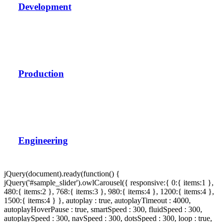
Development
Production
Engineering
jQuery(document).ready(function() {
jQuery('#sample_slider').owlCarousel({ responsive:{ 0:{ items:1 },
480:{ items:2 }, 768:{ items:3 }, 980:{ items:4 }, 1200:{ items:4 },
1500:{ items:4 } }, autoplay : true, autoplayTimeout : 4000,
autoplayHoverPause : true, smartSpeed : 300, fluidSpeed : 300,
autoplaySpeed : 300, navSpeed : 300, dotsSpeed : 300, loop : true,