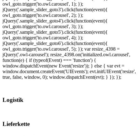
owl_goto.trigger('to.owl.carousel', 1); });
jQuery('.sample_slider_goto3').click(function(event){
owl_goto.trigger('to.owl.carousel', 2); });
jQuery('.sample_slider_goto4').click(function(event){
owl_goto.trigger('to.owl.carousel', 3); });
jQuery('.sample_slider_goto5').click(function(event){
owl_goto.trigger('to.owl.carousel', 4); });
jQuery('.sample_slider_goto6').click(function(event){
owl_goto.trigger('to.owl.carousel', 5); }); var resize_4398 =
jQuery('.owl-carousel'); resize_4398.on('initialized.owl.carousel',
function(e) { if (typeof(Event) === 'function') {
window.dispatchEvent(new Event('resize')); } else { var evt =
window.document.createEvent('UIEvents'); evt.initUIEvent('resize',
true, false, window, 0); window.dispatchEvent(evt); } }); });
Logistik
Lieferkette