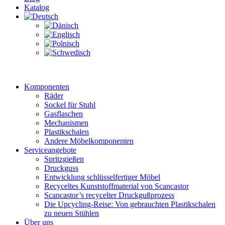
Katalog
Komponenten
Räder
Sockel für Stuhl
Gasflaschen
Mechanismen
Plastikschalen
Andere Möbelkomponenten
Serviceangebote
Spritzgießen
Druckguss
Entwicklung schlüsselfertiger Möbel
Recyceltes Kunststoffmaterial von Scancastor
Scancastor’s recycelter Druckgußprozess
Die Upcycling-Reise: Von gebrauchten Plastikschalen
zu neuen Stühlen
Über uns