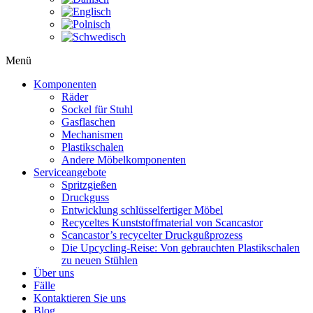
Menü
Komponenten
Räder
Sockel für Stuhl
Gasflaschen
Mechanismen
Plastikschalen
Andere Möbelkomponenten
Serviceangebote
Spritzgießen
Druckguss
Entwicklung schlüsselfertiger Möbel
Recyceltes Kunststoffmaterial von Scancastor
Scancastor’s recycelter Druckgußprozess
Die Upcycling-Reise: Von gebrauchten Plastikschalen
zu neuen Stühlen
Über uns
Fälle
Kontaktieren Sie uns
Blog