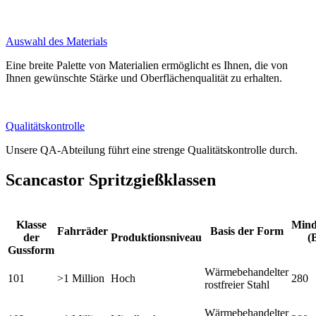
Auswahl des Materials
Eine breite Palette von Materialien ermöglicht es Ihnen, die von
Ihnen gewünschte Stärke und Oberflächenqualität zu erhalten.
Qualitätskontrolle
Unsere QA-Abteilung führt eine strenge Qualitätskontrolle durch.
Scancastor Spritzgießklassen
Klasse
Mind
Fahrräder
Basis der Form
der
Produktionsniveau
(
Gussform
Wärmebehandelter
101
>1 Million
Hoch
280
rostfreier Stahl
Wärmebehandelter