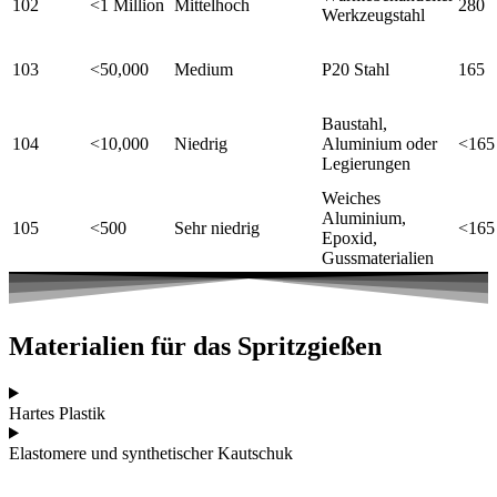
102
<1 Million
Mittelhoch
280
Werkzeugstahl
103
<50,000
Medium
P20 Stahl
165
Baustahl,
104
<10,000
Niedrig
Aluminium oder
<165
Legierungen
Weiches
Aluminium,
105
<500
Sehr niedrig
<165
Epoxid,
Gussmaterialien
Materialien für das Spritzgießen
Hartes Plastik
Elastomere und synthetischer Kautschuk