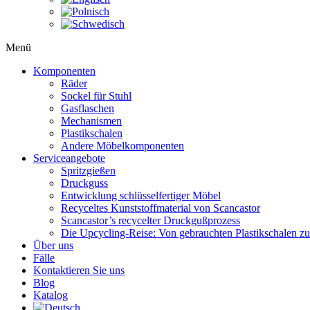
Menü
Komponenten
Räder
Sockel für Stuhl
Gasflaschen
Mechanismen
Plastikschalen
Andere Möbelkomponenten
Serviceangebote
Spritzgießen
Druckguss
Entwicklung schlüsselfertiger Möbel
Recyceltes Kunststoffmaterial von Scancastor
Scancastor’s recycelter Druckgußprozess
Die Upcycling-Reise: Von gebrauchten Plastikschalen z
Über uns
Fälle
Kontaktieren Sie uns
Blog
Katalog