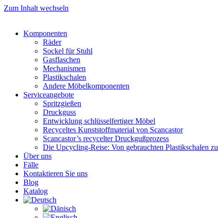
Zum Inhalt wechseln
Komponenten
Räder
Sockel für Stuhl
Gasflaschen
Mechanismen
Plastikschalen
Andere Möbelkomponenten
Serviceangebote
Spritzgießen
Druckguss
Entwicklung schlüsselfertiger Möbel
Recyceltes Kunststoffmaterial von Scancastor
Scancastor’s recycelter Druckgußprozess
Die Upcycling-Reise: Von gebrauchten Plastikschalen z
Über uns
Fälle
Kontaktieren Sie uns
Blog
Katalog