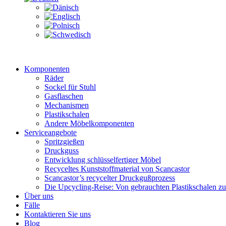
Komponenten
Räder
Sockel für Stuhl
Gasflaschen
Mechanismen
Plastikschalen
Andere Möbelkomponenten
Serviceangebote
Spritzgießen
Druckguss
Entwicklung schlüsselfertiger Möbel
Recyceltes Kunststoffmaterial von Scancastor
Scancastor’s recycelter Druckgußprozess
Die Upcycling-Reise: Von gebrauchten Plastikschalen z
Über uns
Fälle
Kontaktieren Sie uns
Blog