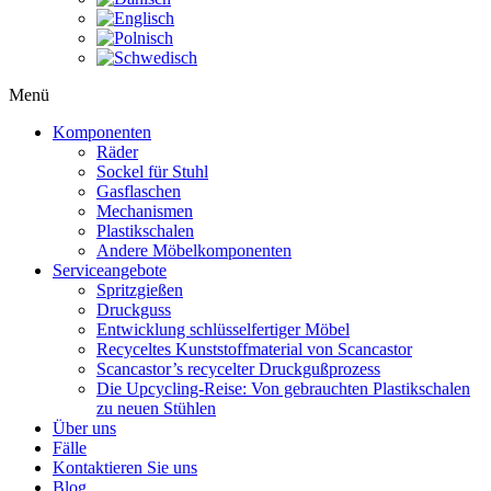
Menü
Komponenten
Räder
Sockel für Stuhl
Gasflaschen
Mechanismen
Plastikschalen
Andere Möbelkomponenten
Serviceangebote
Spritzgießen
Druckguss
Entwicklung schlüsselfertiger Möbel
Recyceltes Kunststoffmaterial von Scancastor
Scancastor’s recycelter Druckgußprozess
Die Upcycling-Reise: Von gebrauchten Plastikschalen
zu neuen Stühlen
Über uns
Fälle
Kontaktieren Sie uns
Blog