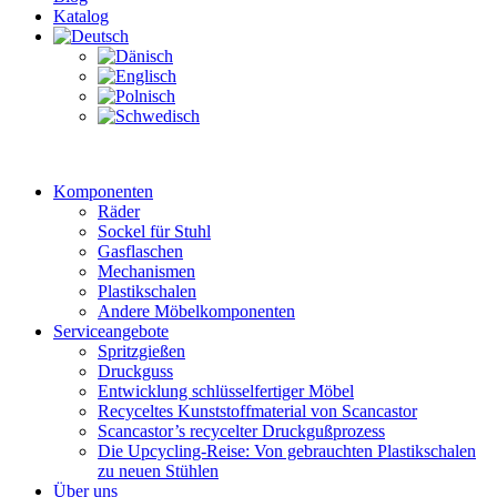
Katalog
Komponenten
Räder
Sockel für Stuhl
Gasflaschen
Mechanismen
Plastikschalen
Andere Möbelkomponenten
Serviceangebote
Spritzgießen
Druckguss
Entwicklung schlüsselfertiger Möbel
Recyceltes Kunststoffmaterial von Scancastor
Scancastor’s recycelter Druckgußprozess
Die Upcycling-Reise: Von gebrauchten Plastikschalen
zu neuen Stühlen
Über uns