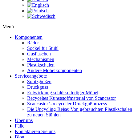
Menü
Komponenten
Räder
Sockel für Stuhl
Gasflaschen
Mechanismen
Plastikschalen
Andere Möbelkomponenten
Serviceangebote
Spritzgießen
Druckguss
Entwicklung schlüsselfertiger Möbel
Recyceltes Kunststoffmaterial von Scancastor
Scancastor’s recycelter Druckgußprozess
Die Upcycling-Reise: Von gebrauchten Plastikschalen
zu neuen Stühlen
Über uns
Fälle
Kontaktieren Sie uns
Blog