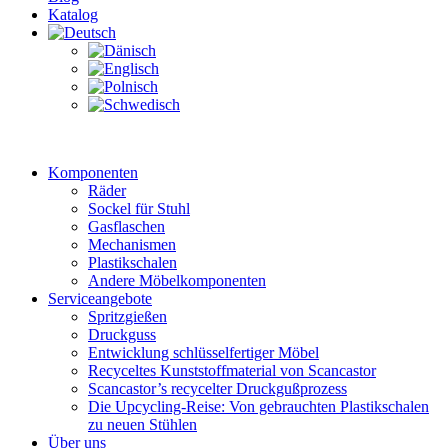
Katalog
Komponenten
Räder
Sockel für Stuhl
Gasflaschen
Mechanismen
Plastikschalen
Andere Möbelkomponenten
Serviceangebote
Spritzgießen
Druckguss
Entwicklung schlüsselfertiger Möbel
Recyceltes Kunststoffmaterial von Scancastor
Scancastor’s recycelter Druckgußprozess
Die Upcycling-Reise: Von gebrauchten Plastikschalen
zu neuen Stühlen
Über uns