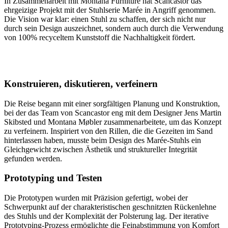
In Zusammenarbeit mit Montana Furniture hat Scancastor das
ehrgeizige Projekt mit der Stuhlserie Marée in Angriff genommen.
Die Vision war klar: einen Stuhl zu schaffen, der sich nicht nur
durch sein Design auszeichnet, sondern auch durch die Verwendung
von 100% recyceltem Kunststoff die Nachhaltigkeit fördert.
Konstruieren, diskutieren, verfeinern
Die Reise begann mit einer sorgfältigen Planung und Konstruktion,
bei der das Team von Scancastor eng mit dem Designer Jens Martin
Skibsted und Montana Møbler zusammenarbeitete, um das Konzept
zu verfeinern. Inspiriert von den Rillen, die die Gezeiten im Sand
hinterlassen haben, musste beim Design des Marée-Stuhls ein
Gleichgewicht zwischen Ästhetik und struktureller Integrität
gefunden werden.
Prototyping und Testen
Die Prototypen wurden mit Präzision gefertigt, wobei der
Schwerpunkt auf der charakteristischen geschnitzten Rückenlehne
des Stuhls und der Komplexität der Polsterung lag. Der iterative
Prototyping-Prozess ermöglichte die Feinabstimmung von Komfort