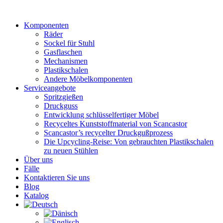
Zum
Inhalt
Komponenten
wechseln
Räder
Sockel für Stuhl
Gasflaschen
Mechanismen
Plastikschalen
Andere Möbelkomponenten
Serviceangebote
Spritzgießen
Druckguss
Entwicklung schlüsselfertiger Möbel
Recyceltes Kunststoffmaterial von Scancastor
Scancastor’s recycelter Druckgußprozess
Die Upcycling-Reise: Von gebrauchten Plastikschalen
zu neuen Stühlen
Über uns
Fälle
Kontaktieren Sie uns
Blog
Katalog