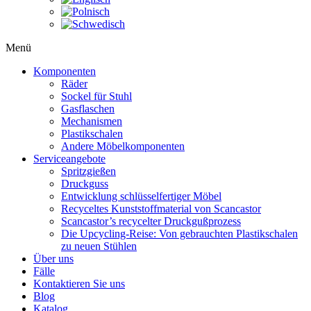
Menü
Komponenten
Räder
Sockel für Stuhl
Gasflaschen
Mechanismen
Plastikschalen
Andere Möbelkomponenten
Serviceangebote
Spritzgießen
Druckguss
Entwicklung schlüsselfertiger Möbel
Recyceltes Kunststoffmaterial von Scancastor
Scancastor’s recycelter Druckgußprozess
Die Upcycling-Reise: Von gebrauchten Plastikschalen
zu neuen Stühlen
Über uns
Fälle
Kontaktieren Sie uns
Blog
Katalog