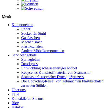
Menü
Komponenten
Räder
Sockel für Stuhl
Gasflaschen
Mechanismen
Plastikschalen
Andere Möbelkomponenten
Serviceangebote
Spritzgießen
Druckguss
Entwicklung schlüsselfertiger Möbel
Recyceltes Kunststoffmaterial von Scancastor
Scancastor’s recycelter Druckgußprozess
Die Upcycling-Reise: Von gebrauchten Plastikschalen
zu neuen Stühlen
Über uns
Fälle
Kontaktieren Sie uns
Blog
Katalog