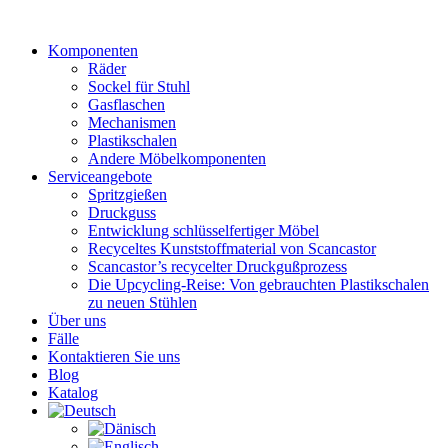
Zum
Inhalt
Komponenten
wechseln
Räder
Sockel für Stuhl
Gasflaschen
Mechanismen
Plastikschalen
Andere Möbelkomponenten
Serviceangebote
Spritzgießen
Druckguss
Entwicklung schlüsselfertiger Möbel
Recyceltes Kunststoffmaterial von Scancastor
Scancastor’s recycelter Druckgußprozess
Die Upcycling-Reise: Von gebrauchten Plastikschalen
zu neuen Stühlen
Über uns
Fälle
Kontaktieren Sie uns
Blog
Katalog