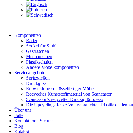
Komponenten
Räder
Sockel für Stuhl
Gasflaschen
Mechanismen
Plastikschalen
Andere Möbelkomponenten
Serviceangebote
Spritzgießen
Druckguss
Entwicklung schlüsselfertiger Möbel
Recyceltes Kunststoffmaterial von Scancastor
Scancastor’s recycelter Druckgußprozess
Die Upcycling-Reise: Von gebrauchten Plastikschalen z
Über uns
Fälle
Kontaktieren Sie uns
Blog
Katalog