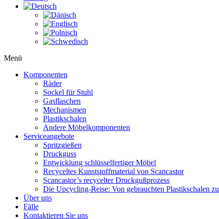
Menü
Komponenten
Räder
Sockel für Stuhl
Gasflaschen
Mechanismen
Plastikschalen
Andere Möbelkomponenten
Serviceangebote
Spritzgießen
Druckguss
Entwicklung schlüsselfertiger Möbel
Recyceltes Kunststoffmaterial von Scancastor
Scancastor’s recycelter Druckgußprozess
Die Upcycling-Reise: Von gebrauchten Plastikschalen z
Über uns
Fälle
Kontaktieren Sie uns