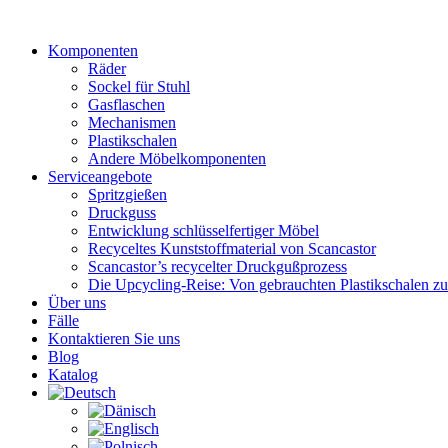
Zum
Inhalt
Komponenten
wechseln
Räder
Sockel für Stuhl
Gasflaschen
Mechanismen
Plastikschalen
Andere Möbelkomponenten
Serviceangebote
Spritzgießen
Druckguss
Entwicklung schlüsselfertiger Möbel
Recyceltes Kunststoffmaterial von Scancastor
Scancastor’s recycelter Druckgußprozess
Die Upcycling-Reise: Von gebrauchten Plastikschalen z
Über uns
Fälle
Kontaktieren Sie uns
Blog
Katalog