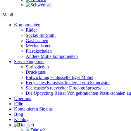
Menü
Komponenten
Räder
Sockel für Stuhl
Gasflaschen
Mechanismen
Plastikschalen
Andere Möbelkomponenten
Serviceangebote
Spritzgießen
Druckguss
Entwicklung schlüsselfertiger Möbel
Recyceltes Kunststoffmaterial von Scancastor
Scancastor’s recycelter Druckgußprozess
Die Upcycling-Reise: Von gebrauchten Plastikschalen z
Über uns
Fälle
Kontaktieren Sie uns
Blog
Katalog