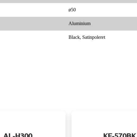
ø50
Aluminium
Black, Satinpoleret
AL-H300
KE-570BK