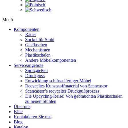
Menü
Komponenten
Räder
Sockel für Stuhl
Gasflaschen
Mechanismen
Plastikschalen
Andere Möbelkomponenten
Serviceangebote
Spritzgießen
Druckguss
Entwicklung schlüsselfertiger Möbel
Recyceltes Kunststoffmaterial von Scancastor
Scancastor’s recycelter Druckgußprozess
Die Upcycling-Reise: Von gebrauchten Plastikschalen
zu neuen Stühlen
Über uns
Fälle
Kontaktieren Sie uns
Blog
Katalog