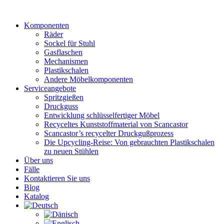
Zum
Inhalt
Komponenten
wechseln
Räder
Sockel für Stuhl
Gasflaschen
Mechanismen
Plastikschalen
Andere Möbelkomponenten
Serviceangebote
Spritzgießen
Druckguss
Entwicklung schlüsselfertiger Möbel
Recyceltes Kunststoffmaterial von Scancastor
Scancastor’s recycelter Druckgußprozess
Die Upcycling-Reise: Von gebrauchten Plastikschalen
zu neuen Stühlen
Über uns
Fälle
Kontaktieren Sie uns
Blog
Katalog