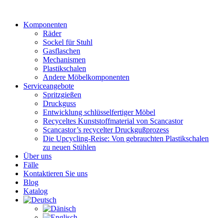
Zum
Inhalt
Komponenten
wechseln
Räder
Sockel für Stuhl
Gasflaschen
Mechanismen
Plastikschalen
Andere Möbelkomponenten
Serviceangebote
Spritzgießen
Druckguss
Entwicklung schlüsselfertiger Möbel
Recyceltes Kunststoffmaterial von Scancastor
Scancastor’s recycelter Druckgußprozess
Die Upcycling-Reise: Von gebrauchten Plastikschalen
zu neuen Stühlen
Über uns
Fälle
Kontaktieren Sie uns
Blog
Katalog