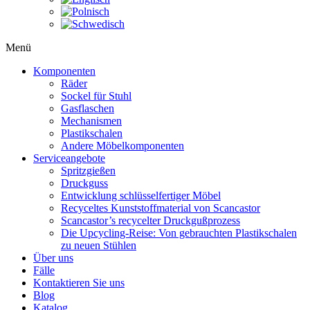
Menü
Komponenten
Räder
Sockel für Stuhl
Gasflaschen
Mechanismen
Plastikschalen
Andere Möbelkomponenten
Serviceangebote
Spritzgießen
Druckguss
Entwicklung schlüsselfertiger Möbel
Recyceltes Kunststoffmaterial von Scancastor
Scancastor’s recycelter Druckgußprozess
Die Upcycling-Reise: Von gebrauchten Plastikschalen
zu neuen Stühlen
Über uns
Fälle
Kontaktieren Sie uns
Blog
Katalog