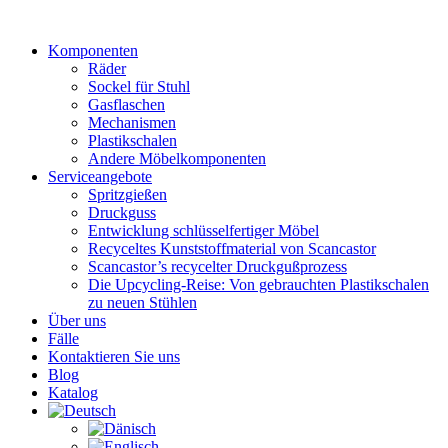
Zum
Inhalt
Komponenten
wechseln
Räder
Sockel für Stuhl
Gasflaschen
Mechanismen
Plastikschalen
Andere Möbelkomponenten
Serviceangebote
Spritzgießen
Druckguss
Entwicklung schlüsselfertiger Möbel
Recyceltes Kunststoffmaterial von Scancastor
Scancastor’s recycelter Druckgußprozess
Die Upcycling-Reise: Von gebrauchten Plastikschalen
zu neuen Stühlen
Über uns
Fälle
Kontaktieren Sie uns
Blog
Katalog