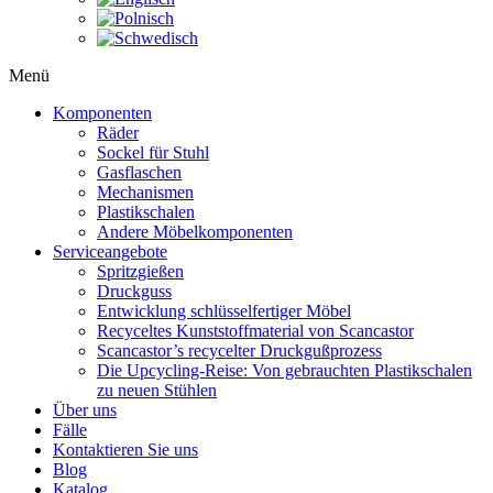
Menü
Komponenten
Räder
Sockel für Stuhl
Gasflaschen
Mechanismen
Plastikschalen
Andere Möbelkomponenten
Serviceangebote
Spritzgießen
Druckguss
Entwicklung schlüsselfertiger Möbel
Recyceltes Kunststoffmaterial von Scancastor
Scancastor’s recycelter Druckgußprozess
Die Upcycling-Reise: Von gebrauchten Plastikschalen
zu neuen Stühlen
Über uns
Fälle
Kontaktieren Sie uns
Blog
Katalog