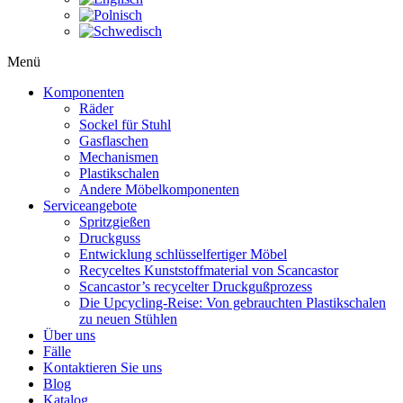
Menü
Komponenten
Räder
Sockel für Stuhl
Gasflaschen
Mechanismen
Plastikschalen
Andere Möbelkomponenten
Serviceangebote
Spritzgießen
Druckguss
Entwicklung schlüsselfertiger Möbel
Recyceltes Kunststoffmaterial von Scancastor
Scancastor’s recycelter Druckgußprozess
Die Upcycling-Reise: Von gebrauchten Plastikschalen
zu neuen Stühlen
Über uns
Fälle
Kontaktieren Sie uns
Blog
Katalog