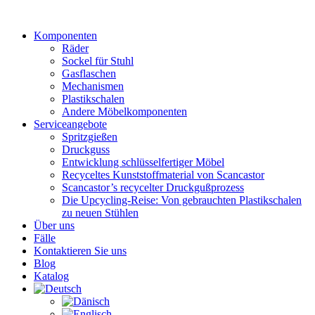
Zum
Inhalt
Komponenten
wechseln
Räder
Sockel für Stuhl
Gasflaschen
Mechanismen
Plastikschalen
Andere Möbelkomponenten
Serviceangebote
Spritzgießen
Druckguss
Entwicklung schlüsselfertiger Möbel
Recyceltes Kunststoffmaterial von Scancastor
Scancastor’s recycelter Druckgußprozess
Die Upcycling-Reise: Von gebrauchten Plastikschalen
zu neuen Stühlen
Über uns
Fälle
Kontaktieren Sie uns
Blog
Katalog