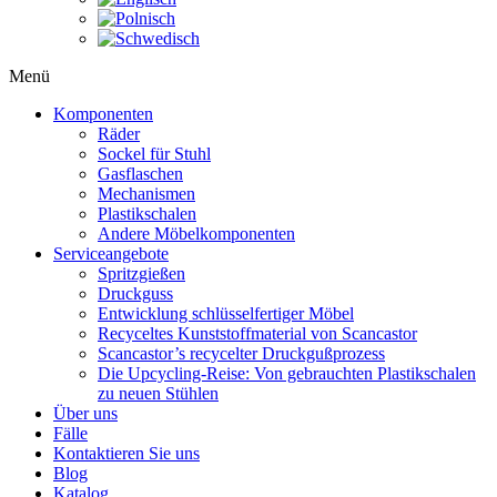
Menü
Komponenten
Räder
Sockel für Stuhl
Gasflaschen
Mechanismen
Plastikschalen
Andere Möbelkomponenten
Serviceangebote
Spritzgießen
Druckguss
Entwicklung schlüsselfertiger Möbel
Recyceltes Kunststoffmaterial von Scancastor
Scancastor’s recycelter Druckgußprozess
Die Upcycling-Reise: Von gebrauchten Plastikschalen
zu neuen Stühlen
Über uns
Fälle
Kontaktieren Sie uns
Blog
Katalog