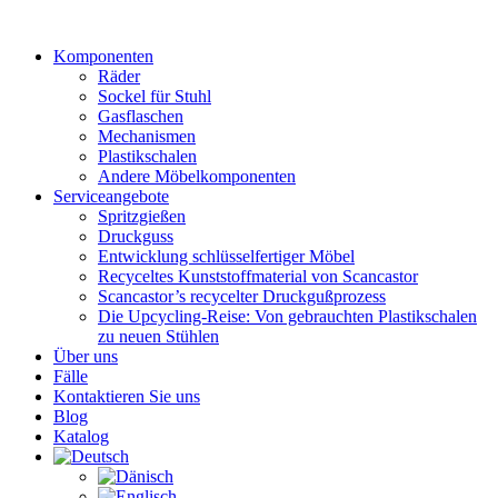
Zum
Inhalt
Komponenten
wechseln
Räder
Sockel für Stuhl
Gasflaschen
Mechanismen
Plastikschalen
Andere Möbelkomponenten
Serviceangebote
Spritzgießen
Druckguss
Entwicklung schlüsselfertiger Möbel
Recyceltes Kunststoffmaterial von Scancastor
Scancastor’s recycelter Druckgußprozess
Die Upcycling-Reise: Von gebrauchten Plastikschalen
zu neuen Stühlen
Über uns
Fälle
Kontaktieren Sie uns
Blog
Katalog