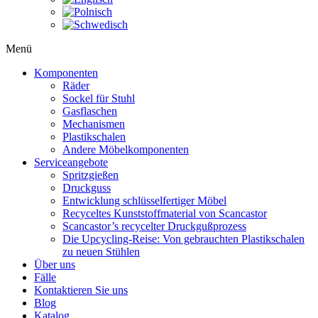
Menü
Komponenten
Räder
Sockel für Stuhl
Gasflaschen
Mechanismen
Plastikschalen
Andere Möbelkomponenten
Serviceangebote
Spritzgießen
Druckguss
Entwicklung schlüsselfertiger Möbel
Recyceltes Kunststoffmaterial von Scancastor
Scancastor’s recycelter Druckgußprozess
Die Upcycling-Reise: Von gebrauchten Plastikschalen
zu neuen Stühlen
Über uns
Fälle
Kontaktieren Sie uns
Blog
Katalog