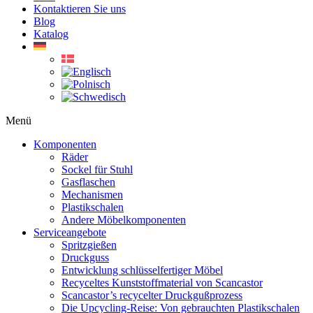
Kontaktieren Sie uns
Blog
Katalog
Menü
Komponenten
Räder
Sockel für Stuhl
Gasflaschen
Mechanismen
Plastikschalen
Andere Möbelkomponenten
Serviceangebote
Spritzgießen
Druckguss
Entwicklung schlüsselfertiger Möbel
Recyceltes Kunststoffmaterial von Scancastor
Scancastor’s recycelter Druckgußprozess
Die Upcycling-Reise: Von gebrauchten Plastikschalen