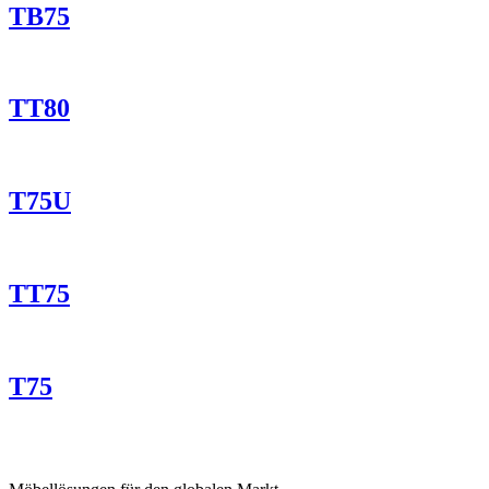
TB75
TT80
T75U
TT75
T75