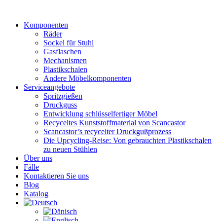
Zum
Inhalt
Komponenten
wechseln
Räder
Sockel für Stuhl
Gasflaschen
Mechanismen
Plastikschalen
Andere Möbelkomponenten
Serviceangebote
Spritzgießen
Druckguss
Entwicklung schlüsselfertiger Möbel
Recyceltes Kunststoffmaterial von Scancastor
Scancastor’s recycelter Druckgußprozess
Die Upcycling-Reise: Von gebrauchten Plastikschalen
zu neuen Stühlen
Über uns
Fälle
Kontaktieren Sie uns
Blog
Katalog