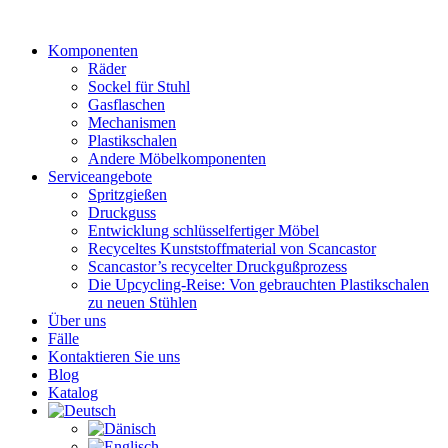
Zum
Inhalt
Komponenten
wechseln
Räder
Sockel für Stuhl
Gasflaschen
Mechanismen
Plastikschalen
Andere Möbelkomponenten
Serviceangebote
Spritzgießen
Druckguss
Entwicklung schlüsselfertiger Möbel
Recyceltes Kunststoffmaterial von Scancastor
Scancastor’s recycelter Druckgußprozess
Die Upcycling-Reise: Von gebrauchten Plastikschalen
zu neuen Stühlen
Über uns
Fälle
Kontaktieren Sie uns
Blog
Katalog