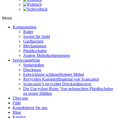
Menü
Komponenten
Räder
Sockel für Stuhl
Gasflaschen
Mechanismen
Plastikschalen
Andere Möbelkomponenten
Serviceangebote
Spritzgießen
Druckguss
Entwicklung schlüsselfertiger Möbel
Recyceltes Kunststoffmaterial von Scancastor
Scancastor’s recycelter Druckgußprozess
Die Upcycling-Reise: Von gebrauchten Plastikschalen
zu neuen Stühlen
Über uns
Fälle
Kontaktieren Sie uns
Blog
Katalog