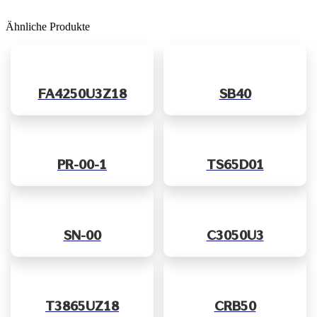
Ähnliche Produkte
FA4250U3Z18
SB40
PR-00-1
TS65D01
SN-00
C3050U3
T3865UZ18
CRB50