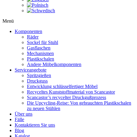
Menü
Komponenten
Räder
Sockel für Stuhl
Gasflaschen
Mechanismen
Plastikschalen
Andere Möbelkomponenten
Serviceangebote
Spritzgießen
Druckguss
Entwicklung schlüsselfertiger Möbel
Recyceltes Kunststoffmaterial von Scancastor
Scancastor’s recycelter Druckgußprozess
Die Upcycling-Reise: Von gebrauchten Plastikschalen
zu neuen Stühlen
Über uns
Fälle
Kontaktieren Sie uns
Blog
Katalog