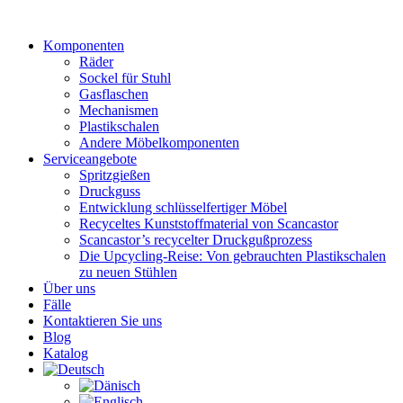
Zum
Inhalt
Komponenten
wechseln
Räder
Sockel für Stuhl
Gasflaschen
Mechanismen
Plastikschalen
Andere Möbelkomponenten
Serviceangebote
Spritzgießen
Druckguss
Entwicklung schlüsselfertiger Möbel
Recyceltes Kunststoffmaterial von Scancastor
Scancastor’s recycelter Druckgußprozess
Die Upcycling-Reise: Von gebrauchten Plastikschalen
zu neuen Stühlen
Über uns
Fälle
Kontaktieren Sie uns
Blog
Katalog