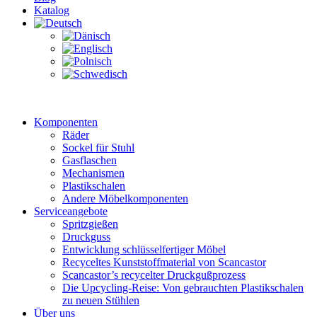
Katalog
Komponenten
Räder
Sockel für Stuhl
Gasflaschen
Mechanismen
Plastikschalen
Andere Möbelkomponenten
Serviceangebote
Spritzgießen
Druckguss
Entwicklung schlüsselfertiger Möbel
Recyceltes Kunststoffmaterial von Scancastor
Scancastor’s recycelter Druckgußprozess
Die Upcycling-Reise: Von gebrauchten Plastikschalen
zu neuen Stühlen
Über uns