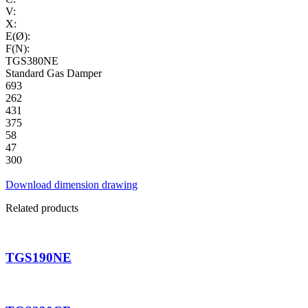
V:
X:
E(Ø):
F(N):
TGS380NE
Standard Gas Damper
693
262
431
375
58
47
300
Download dimension drawing
Related products
TGS190NE