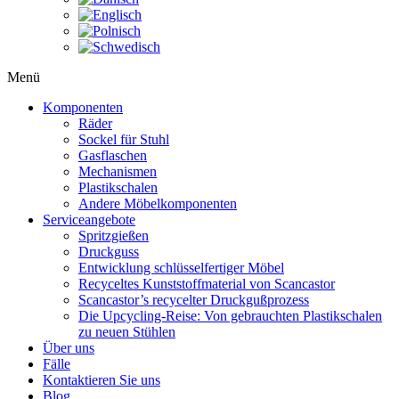
Menü
Komponenten
Räder
Sockel für Stuhl
Gasflaschen
Mechanismen
Plastikschalen
Andere Möbelkomponenten
Serviceangebote
Spritzgießen
Druckguss
Entwicklung schlüsselfertiger Möbel
Recyceltes Kunststoffmaterial von Scancastor
Scancastor’s recycelter Druckgußprozess
Die Upcycling-Reise: Von gebrauchten Plastikschalen
zu neuen Stühlen
Über uns
Fälle
Kontaktieren Sie uns
Blog