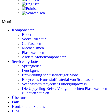
Menü
Komponenten
Räder
Sockel für Stuhl
Gasflaschen
Mechanismen
Plastikschalen
Andere Möbelkomponenten
Serviceangebote
Spritzgießen
Druckguss
Entwicklung schlüsselfertiger Möbel
Recyceltes Kunststoffmaterial von Scancastor
Scancastor’s recycelter Druckgußprozess
Die Upcycling-Reise: Von gebrauchten Plastikschalen
zu neuen Stühlen
Über uns
Fälle
Kontaktieren Sie uns
Blog