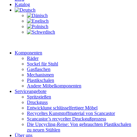
Katalog
Komponenten
Räder
Sockel für Stuhl
Gasflaschen
Mechanismen
Plastikschalen
Andere Möbelkomponenten
Serviceangebote
Spritzgießen
Druckguss
Entwicklung schlüsselfertiger Möbel
Recyceltes Kunststoffmaterial von Scancastor
Scancastor’s recycelter Druckgußprozess
Die Upcycling-Reise: Von gebrauchten Plastikschalen
zu neuen Stühlen
Über uns