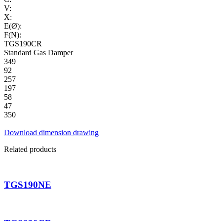
V:
X:
E(Ø):
F(N):
TGS190CR
Standard Gas Damper
349
92
257
197
58
47
350
Download dimension drawing
Related products
TGS190NE