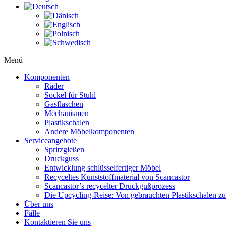
Menü
Komponenten
Räder
Sockel für Stuhl
Gasflaschen
Mechanismen
Plastikschalen
Andere Möbelkomponenten
Serviceangebote
Spritzgießen
Druckguss
Entwicklung schlüsselfertiger Möbel
Recyceltes Kunststoffmaterial von Scancastor
Scancastor’s recycelter Druckgußprozess
Die Upcycling-Reise: Von gebrauchten Plastikschalen z
Über uns
Fälle
Kontaktieren Sie uns