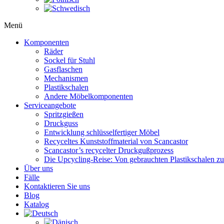
Menü
Komponenten
Räder
Sockel für Stuhl
Gasflaschen
Mechanismen
Plastikschalen
Andere Möbelkomponenten
Serviceangebote
Spritzgießen
Druckguss
Entwicklung schlüsselfertiger Möbel
Recyceltes Kunststoffmaterial von Scancastor
Scancastor’s recycelter Druckgußprozess
Die Upcycling-Reise: Von gebrauchten Plastikschalen z
Über uns
Fälle
Kontaktieren Sie uns
Blog
Katalog