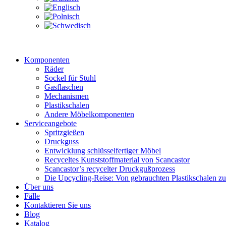
Komponenten
Räder
Sockel für Stuhl
Gasflaschen
Mechanismen
Plastikschalen
Andere Möbelkomponenten
Serviceangebote
Spritzgießen
Druckguss
Entwicklung schlüsselfertiger Möbel
Recyceltes Kunststoffmaterial von Scancastor
Scancastor’s recycelter Druckgußprozess
Die Upcycling-Reise: Von gebrauchten Plastikschalen z
Über uns
Fälle
Kontaktieren Sie uns
Blog
Katalog