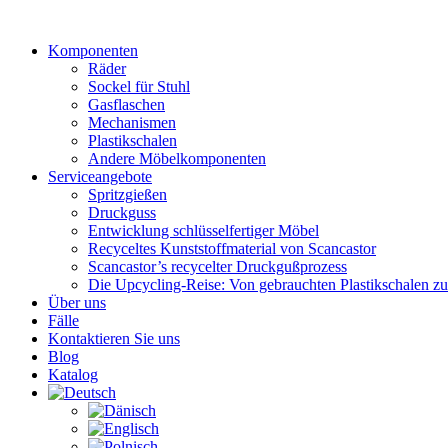
Zum
Inhalt
Komponenten
wechseln
Räder
Sockel für Stuhl
Gasflaschen
Mechanismen
Plastikschalen
Andere Möbelkomponenten
Serviceangebote
Spritzgießen
Druckguss
Entwicklung schlüsselfertiger Möbel
Recyceltes Kunststoffmaterial von Scancastor
Scancastor’s recycelter Druckgußprozess
Die Upcycling-Reise: Von gebrauchten Plastikschalen z
Über uns
Fälle
Kontaktieren Sie uns
Blog
Katalog