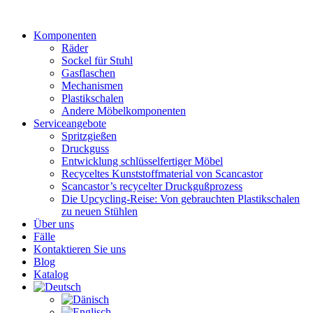
Zum
Inhalt
Komponenten
wechseln
Räder
Sockel für Stuhl
Gasflaschen
Mechanismen
Plastikschalen
Andere Möbelkomponenten
Serviceangebote
Spritzgießen
Druckguss
Entwicklung schlüsselfertiger Möbel
Recyceltes Kunststoffmaterial von Scancastor
Scancastor’s recycelter Druckgußprozess
Die Upcycling-Reise: Von gebrauchten Plastikschalen
zu neuen Stühlen
Über uns
Fälle
Kontaktieren Sie uns
Blog
Katalog