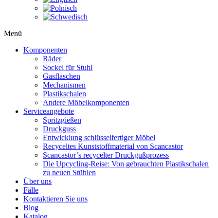
Menü
Komponenten
Räder
Sockel für Stuhl
Gasflaschen
Mechanismen
Plastikschalen
Andere Möbelkomponenten
Serviceangebote
Spritzgießen
Druckguss
Entwicklung schlüsselfertiger Möbel
Recyceltes Kunststoffmaterial von Scancastor
Scancastor’s recycelter Druckgußprozess
Die Upcycling-Reise: Von gebrauchten Plastikschalen
zu neuen Stühlen
Über uns
Fälle
Kontaktieren Sie uns
Blog
Katalog