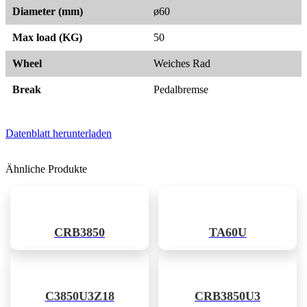
Diameter (mm)
ø60
Max load (KG)
50
Wheel
Weiches Rad
Break
Pedalbremse
Datenblatt herunterladen
Ähnliche Produkte
CRB3850
TA60U
C3850U3Z18
CRB3850U3