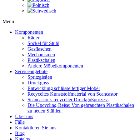
Menü
Komponenten
Räder
Sockel für Stuhl
Gasflaschen
Mechanismen
Plastikschalen
Andere Möbelkomponenten
Serviceangebote
Spritzgießen
Druckguss
Entwicklung schlüsselfertiger Möbel
Recyceltes Kunststoffmaterial von Scancastor
Scancastor’s recycelter Druckgußprozess
Die Upcycling-Reise: Von gebrauchten Plastikschalen
zu neuen Stühlen
Über uns
Fälle
Kontaktieren Sie uns
Blog
Katalog