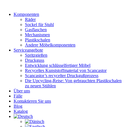
Zum
Inhalt
Komponenten
wechseln
Räder
Sockel für Stuhl
Gasflaschen
Mechanismen
Plastikschalen
Andere Möbelkomponenten
Serviceangebote
Spritzgießen
Druckguss
Entwicklung schlüsselfertiger Möbel
Recyceltes Kunststoffmaterial von Scancastor
Scancastor’s recycelter Druckgußprozess
Die Upcycling-Reise: Von gebrauchten Plastikschalen
zu neuen Stühlen
Über uns
Fälle
Kontaktieren Sie uns
Blog
Katalog