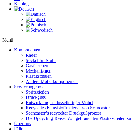
Katalog
Menü
Komponenten
Räder
Sockel für Stuhl
Gasflaschen
Mechanismen
Plastikschalen
Andere Möbelkomponenten
Serviceangebote
Spritzgießen
Druckguss
Entwicklung schlüsselfertiger Möbel
Recyceltes Kunststoffmaterial von Scancastor
Scancastor’s recycelter Druckgußprozess
Die Upcycling-Reise: Von gebrauchten Plastikschalen z
Über uns
Fälle