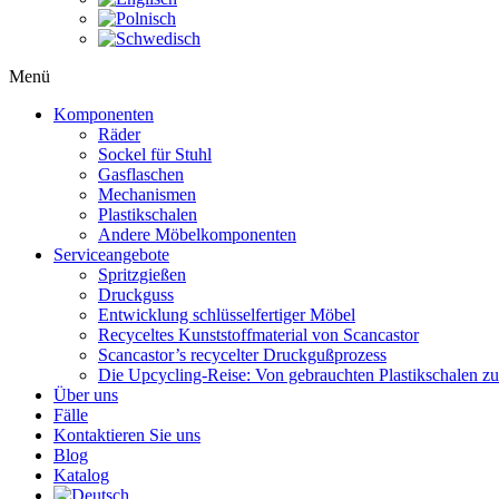
Menü
Komponenten
Räder
Sockel für Stuhl
Gasflaschen
Mechanismen
Plastikschalen
Andere Möbelkomponenten
Serviceangebote
Spritzgießen
Druckguss
Entwicklung schlüsselfertiger Möbel
Recyceltes Kunststoffmaterial von Scancastor
Scancastor’s recycelter Druckgußprozess
Die Upcycling-Reise: Von gebrauchten Plastikschalen z
Über uns
Fälle
Kontaktieren Sie uns
Blog
Katalog