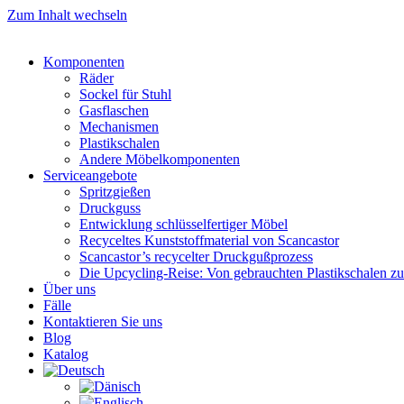
Zum Inhalt wechseln
Komponenten
Räder
Sockel für Stuhl
Gasflaschen
Mechanismen
Plastikschalen
Andere Möbelkomponenten
Serviceangebote
Spritzgießen
Druckguss
Entwicklung schlüsselfertiger Möbel
Recyceltes Kunststoffmaterial von Scancastor
Scancastor’s recycelter Druckgußprozess
Die Upcycling-Reise: Von gebrauchten Plastikschalen z
Über uns
Fälle
Kontaktieren Sie uns
Blog
Katalog