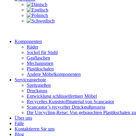
Komponenten
Räder
Sockel für Stuhl
Gasflaschen
Mechanismen
Plastikschalen
Andere Möbelkomponenten
Serviceangebote
Spritzgießen
Druckguss
Entwicklung schlüsselfertiger Möbel
Recyceltes Kunststoffmaterial von Scancastor
Scancastor’s recycelter Druckgußprozess
Die Upcycling-Reise: Von gebrauchten Plastikschalen z
Über uns
Fälle
Kontaktieren Sie uns
Blog