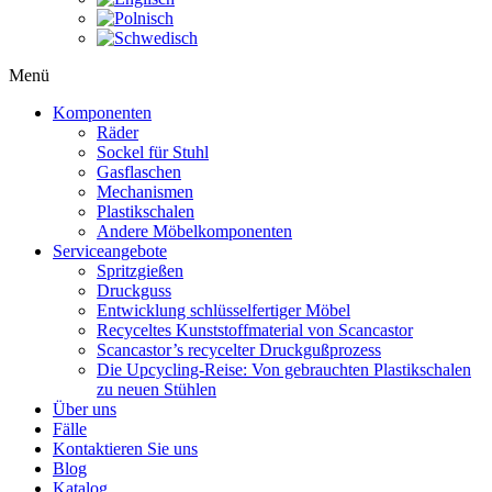
Menü
Komponenten
Räder
Sockel für Stuhl
Gasflaschen
Mechanismen
Plastikschalen
Andere Möbelkomponenten
Serviceangebote
Spritzgießen
Druckguss
Entwicklung schlüsselfertiger Möbel
Recyceltes Kunststoffmaterial von Scancastor
Scancastor’s recycelter Druckgußprozess
Die Upcycling-Reise: Von gebrauchten Plastikschalen
zu neuen Stühlen
Über uns
Fälle
Kontaktieren Sie uns
Blog
Katalog