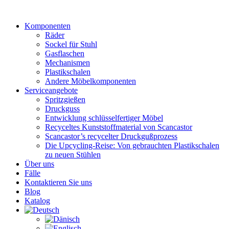
Zum
Inhalt
Komponenten
wechseln
Räder
Sockel für Stuhl
Gasflaschen
Mechanismen
Plastikschalen
Andere Möbelkomponenten
Serviceangebote
Spritzgießen
Druckguss
Entwicklung schlüsselfertiger Möbel
Recyceltes Kunststoffmaterial von Scancastor
Scancastor’s recycelter Druckgußprozess
Die Upcycling-Reise: Von gebrauchten Plastikschalen
zu neuen Stühlen
Über uns
Fälle
Kontaktieren Sie uns
Blog
Katalog