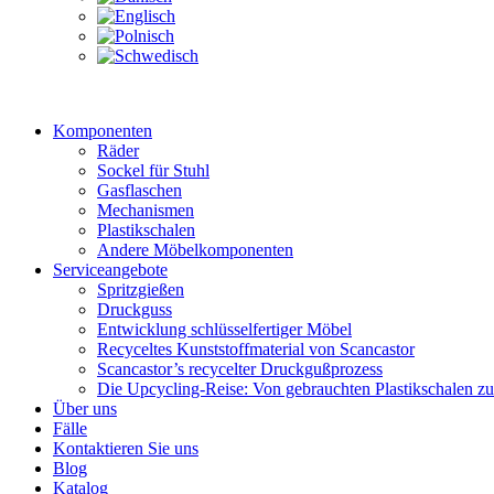
Komponenten
Räder
Sockel für Stuhl
Gasflaschen
Mechanismen
Plastikschalen
Andere Möbelkomponenten
Serviceangebote
Spritzgießen
Druckguss
Entwicklung schlüsselfertiger Möbel
Recyceltes Kunststoffmaterial von Scancastor
Scancastor’s recycelter Druckgußprozess
Die Upcycling-Reise: Von gebrauchten Plastikschalen z
Über uns
Fälle
Kontaktieren Sie uns
Blog
Katalog