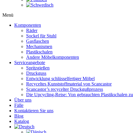
Menü
Komponenten
Räder
Sockel für Stuhl
Gasflaschen
Mechanismen
Plastikschalen
Andere Möbelkomponenten
Serviceangebote
Spritzgießen
Druckguss
Entwicklung schlüsselfertiger Möbel
Recyceltes Kunststoffmaterial von Scancastor
Scancastor’s recycelter Druckgußprozess
Die Upcycling-Reise: Von gebrauchten Plastikschalen z
Über uns
Fälle
Kontaktieren Sie uns
Blog
Katalog