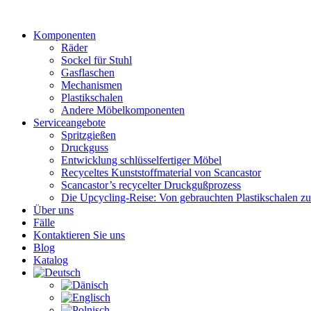
Zum
Inhalt
Komponenten
wechseln
Räder
Sockel für Stuhl
Gasflaschen
Mechanismen
Plastikschalen
Andere Möbelkomponenten
Serviceangebote
Spritzgießen
Druckguss
Entwicklung schlüsselfertiger Möbel
Recyceltes Kunststoffmaterial von Scancastor
Scancastor’s recycelter Druckgußprozess
Die Upcycling-Reise: Von gebrauchten Plastikschalen z
Über uns
Fälle
Kontaktieren Sie uns
Blog
Katalog