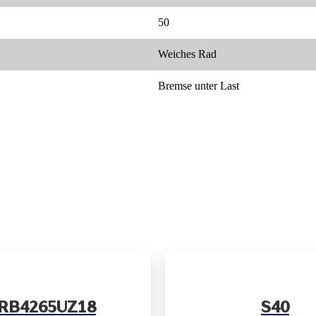
50
Weiches Rad
Bremse unter Last
RB4265UZ18
S40