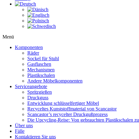
Menü
Komponenten
Räder
Sockel für Stuhl
Gasflaschen
Mechanismen
Plastikschalen
Andere Möbelkomponenten
Serviceangebote
Spritzgießen
Druckguss
Entwicklung schlüsselfertiger Möbel
Recyceltes Kunststoffmaterial von Scancastor
Scancastor’s recycelter Druckgußprozess
Die Upcycling-Reise: Von gebrauchten Plastikschalen z
Über uns
Fälle
Kontaktieren Sie uns