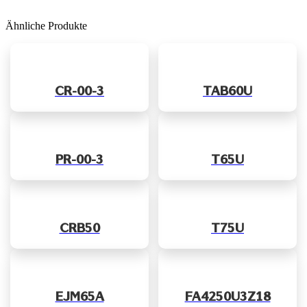
Ähnliche Produkte
CR-00-3
TAB60U
PR-00-3
T65U
CRB50
T75U
EJM65A
FA4250U3Z18