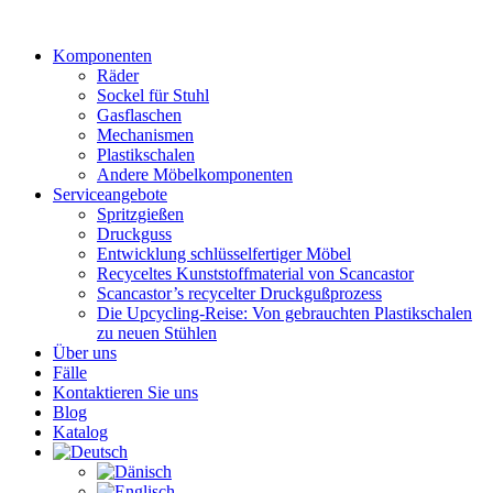
Zum
Inhalt
Komponenten
wechseln
Räder
Sockel für Stuhl
Gasflaschen
Mechanismen
Plastikschalen
Andere Möbelkomponenten
Serviceangebote
Spritzgießen
Druckguss
Entwicklung schlüsselfertiger Möbel
Recyceltes Kunststoffmaterial von Scancastor
Scancastor’s recycelter Druckgußprozess
Die Upcycling-Reise: Von gebrauchten Plastikschalen
zu neuen Stühlen
Über uns
Fälle
Kontaktieren Sie uns
Blog
Katalog