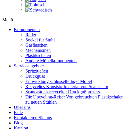
Menü
Komponenten
Räder
Sockel für Stuhl
Gasflaschen
Mechanismen
Plastikschalen
Andere Möbelkomponenten
Serviceangebote
Spritzgießen
Druckguss
Entwicklung schlüsselfertiger Möbel
Recyceltes Kunststoffmaterial von Scancastor
Scancastor’s recycelter Druckgußprozess
Die Upcycling-Reise: Von gebrauchten Plastikschalen
zu neuen Stühlen
Über uns
Fälle
Kontaktieren Sie uns
Blog
Katalog