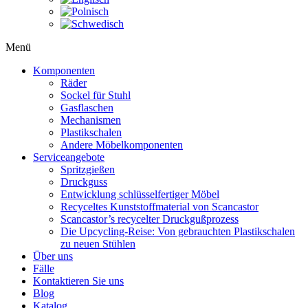
Menü
Komponenten
Räder
Sockel für Stuhl
Gasflaschen
Mechanismen
Plastikschalen
Andere Möbelkomponenten
Serviceangebote
Spritzgießen
Druckguss
Entwicklung schlüsselfertiger Möbel
Recyceltes Kunststoffmaterial von Scancastor
Scancastor’s recycelter Druckgußprozess
Die Upcycling-Reise: Von gebrauchten Plastikschalen
zu neuen Stühlen
Über uns
Fälle
Kontaktieren Sie uns
Blog
Katalog