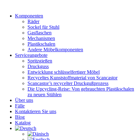
Zum
Inhalt
Komponenten
wechseln
Räder
Sockel für Stuhl
Gasflaschen
Mechanismen
Plastikschalen
Andere Möbelkomponenten
Serviceangebote
Spritzgießen
Druckguss
Entwicklung schlüsselfertiger Möbel
Recyceltes Kunststoffmaterial von Scancastor
Scancastor’s recycelter Druckgußprozess
Die Upcycling-Reise: Von gebrauchten Plastikschalen
zu neuen Stühlen
Über uns
Fälle
Kontaktieren Sie uns
Blog
Katalog