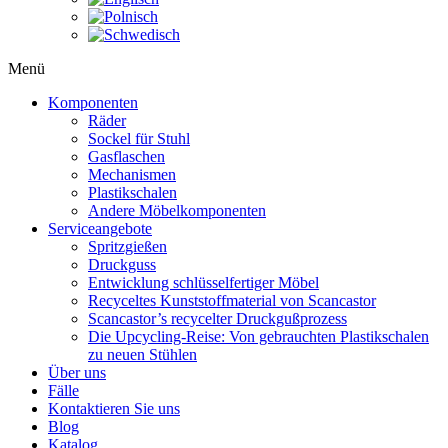
Menü
Komponenten
Räder
Sockel für Stuhl
Gasflaschen
Mechanismen
Plastikschalen
Andere Möbelkomponenten
Serviceangebote
Spritzgießen
Druckguss
Entwicklung schlüsselfertiger Möbel
Recyceltes Kunststoffmaterial von Scancastor
Scancastor’s recycelter Druckgußprozess
Die Upcycling-Reise: Von gebrauchten Plastikschalen
zu neuen Stühlen
Über uns
Fälle
Kontaktieren Sie uns
Blog
Katalog