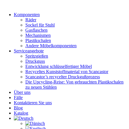
Zum
Inhalt
Komponenten
wechseln
Räder
Sockel für Stuhl
Gasflaschen
Mechanismen
Plastikschalen
Andere Möbelkomponenten
Serviceangebote
Spritzgießen
Druckguss
Entwicklung schlüsselfertiger Möbel
Recyceltes Kunststoffmaterial von Scancastor
Scancastor’s recycelter Druckgußprozess
Die Upcycling-Reise: Von gebrauchten Plastikschalen
zu neuen Stühlen
Über uns
Fälle
Kontaktieren Sie uns
Blog
Katalog