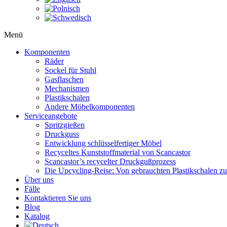
Menü
Komponenten
Räder
Sockel für Stuhl
Gasflaschen
Mechanismen
Plastikschalen
Andere Möbelkomponenten
Serviceangebote
Spritzgießen
Druckguss
Entwicklung schlüsselfertiger Möbel
Recyceltes Kunststoffmaterial von Scancastor
Scancastor’s recycelter Druckgußprozess
Die Upcycling-Reise: Von gebrauchten Plastikschalen z
Über uns
Fälle
Kontaktieren Sie uns
Blog
Katalog