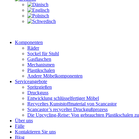
Komponenten
Räder
Sockel für Stuhl
Gasflaschen
Mechanismen
Plastikschalen
Andere Möbelkomponenten
Serviceangebote
Spritzgießen
Druckguss
Entwicklung schlüsselfertiger Möbel
Recyceltes Kunststoffmaterial von Scancastor
Scancastor’s recycelter Druckgußprozess
Die Upcycling-Reise: Von gebrauchten Plastikschalen z
Über uns
Fälle
Kontaktieren Sie uns
Blog