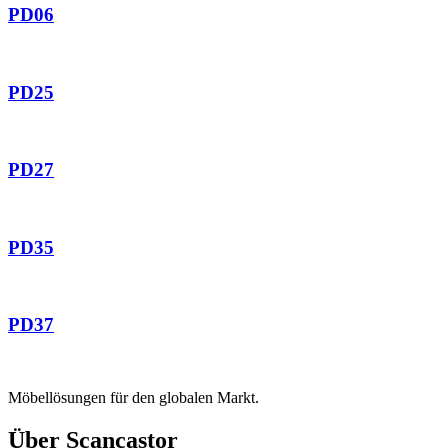
PD06
PD25
PD27
PD35
PD37
Möbellösungen für den globalen Markt.
Über Scancastor