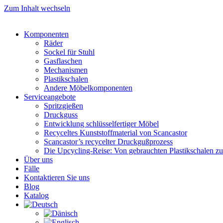
Zum Inhalt wechseln
Komponenten
Räder
Sockel für Stuhl
Gasflaschen
Mechanismen
Plastikschalen
Andere Möbelkomponenten
Serviceangebote
Spritzgießen
Druckguss
Entwicklung schlüsselfertiger Möbel
Recyceltes Kunststoffmaterial von Scancastor
Scancastor’s recycelter Druckgußprozess
Die Upcycling-Reise: Von gebrauchten Plastikschalen z
Über uns
Fälle
Kontaktieren Sie uns
Blog
Katalog