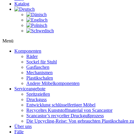
Katalog
Menü
Komponenten
Räder
Sockel für Stuhl
Gasflaschen
Mechanismen
Plastikschalen
Andere Möbelkomponenten
Serviceangebote
Spritzgießen
Druckguss
Entwicklung schlüsselfertiger Möbel
Recyceltes Kunststoffmaterial von Scancastor
Scancastor’s recycelter Druckgußprozess
Die Upcycling-Reise: Von gebrauchten Plastikschalen z
Über uns
Fälle