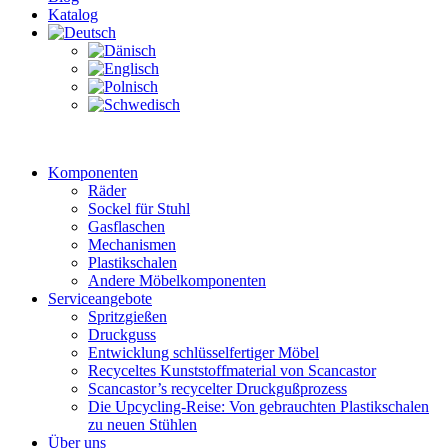
Katalog
Komponenten
Räder
Sockel für Stuhl
Gasflaschen
Mechanismen
Plastikschalen
Andere Möbelkomponenten
Serviceangebote
Spritzgießen
Druckguss
Entwicklung schlüsselfertiger Möbel
Recyceltes Kunststoffmaterial von Scancastor
Scancastor’s recycelter Druckgußprozess
Die Upcycling-Reise: Von gebrauchten Plastikschalen
zu neuen Stühlen
Über uns