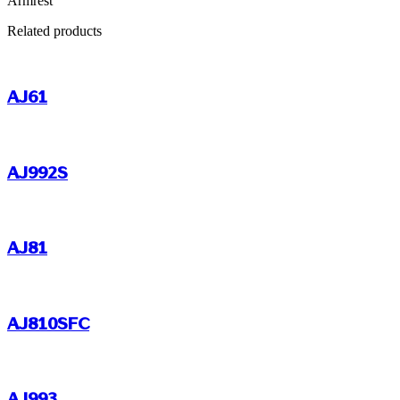
Armrest
Related products
AJ61
AJ992S
AJ81
AJ810SFC