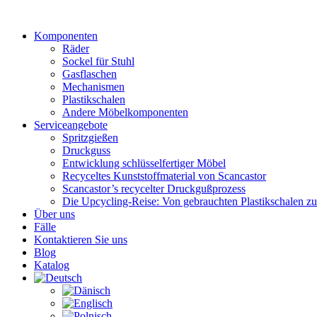
Zum
Inhalt
Komponenten
wechseln
Räder
Sockel für Stuhl
Gasflaschen
Mechanismen
Plastikschalen
Andere Möbelkomponenten
Serviceangebote
Spritzgießen
Druckguss
Entwicklung schlüsselfertiger Möbel
Recyceltes Kunststoffmaterial von Scancastor
Scancastor’s recycelter Druckgußprozess
Die Upcycling-Reise: Von gebrauchten Plastikschalen z
Über uns
Fälle
Kontaktieren Sie uns
Blog
Katalog