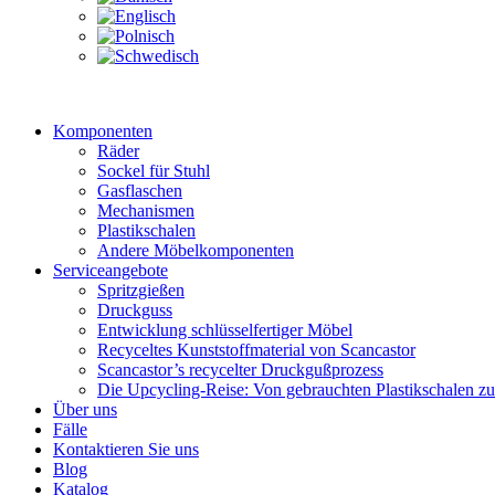
Komponenten
Räder
Sockel für Stuhl
Gasflaschen
Mechanismen
Plastikschalen
Andere Möbelkomponenten
Serviceangebote
Spritzgießen
Druckguss
Entwicklung schlüsselfertiger Möbel
Recyceltes Kunststoffmaterial von Scancastor
Scancastor’s recycelter Druckgußprozess
Die Upcycling-Reise: Von gebrauchten Plastikschalen z
Über uns
Fälle
Kontaktieren Sie uns
Blog
Katalog