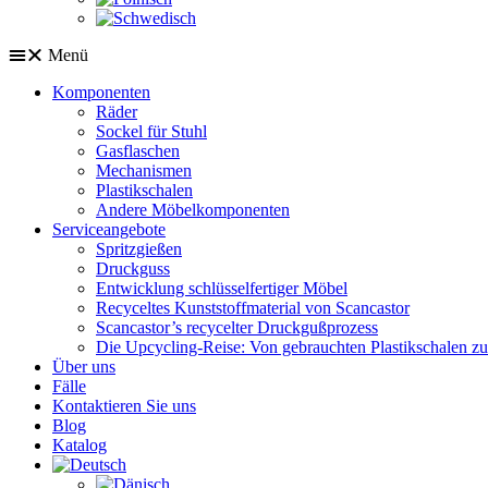
Menü
Komponenten
Räder
Sockel für Stuhl
Gasflaschen
Mechanismen
Plastikschalen
Andere Möbelkomponenten
Serviceangebote
Spritzgießen
Druckguss
Entwicklung schlüsselfertiger Möbel
Recyceltes Kunststoffmaterial von Scancastor
Scancastor’s recycelter Druckgußprozess
Die Upcycling-Reise: Von gebrauchten Plastikschalen z
Über uns
Fälle
Kontaktieren Sie uns
Blog
Katalog