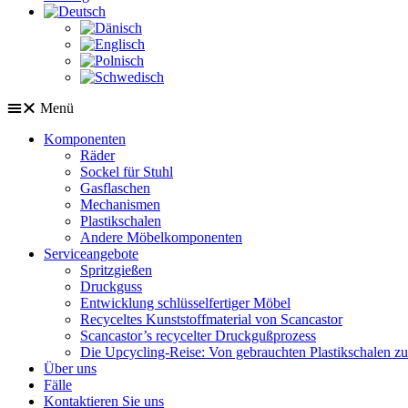
Menü
Komponenten
Räder
Sockel für Stuhl
Gasflaschen
Mechanismen
Plastikschalen
Andere Möbelkomponenten
Serviceangebote
Spritzgießen
Druckguss
Entwicklung schlüsselfertiger Möbel
Recyceltes Kunststoffmaterial von Scancastor
Scancastor’s recycelter Druckgußprozess
Die Upcycling-Reise: Von gebrauchten Plastikschalen z
Über uns
Fälle
Kontaktieren Sie uns