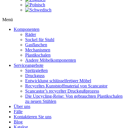
Menü
Komponenten
Räder
Sockel für Stuhl
Gasflaschen
Mechanismen
Plastikschalen
Andere Möbelkomponenten
Serviceangebote
Spritzgießen
Druckguss
Entwicklung schlüsselfertiger Möbel
Recyceltes Kunststoffmaterial von Scancastor
Scancastor’s recycelter Druckgußprozess
Die Upcycling-Reise: Von gebrauchten Plastikschalen
zu neuen Stühlen
Über uns
Fälle
Kontaktieren Sie uns
Blog
Katalog