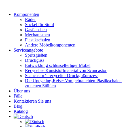
Zum
Inhalt
Komponenten
wechseln
Räder
Sockel für Stuhl
Gasflaschen
Mechanismen
Plastikschalen
Andere Möbelkomponenten
Serviceangebote
Spritzgießen
Druckguss
Entwicklung schlüsselfertiger Möbel
Recyceltes Kunststoffmaterial von Scancastor
Scancastor’s recycelter Druckgußprozess
Die Upcycling-Reise: Von gebrauchten Plastikschalen
zu neuen Stühlen
Über uns
Fälle
Kontaktieren Sie uns
Blog
Katalog