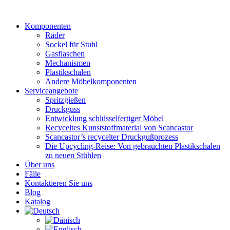
Zum
Inhalt
Komponenten
wechseln
Räder
Sockel für Stuhl
Gasflaschen
Mechanismen
Plastikschalen
Andere Möbelkomponenten
Serviceangebote
Spritzgießen
Druckguss
Entwicklung schlüsselfertiger Möbel
Recyceltes Kunststoffmaterial von Scancastor
Scancastor’s recycelter Druckgußprozess
Die Upcycling-Reise: Von gebrauchten Plastikschalen
zu neuen Stühlen
Über uns
Fälle
Kontaktieren Sie uns
Blog
Katalog