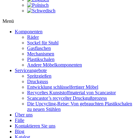
Menü
Komponenten
Räder
Sockel für Stuhl
Gasflaschen
Mechanismen
Plastikschalen
Andere Möbelkomponenten
Serviceangebote
Spritzgießen
Druckguss
Entwicklung schlüsselfertiger Möbel
Recyceltes Kunststoffmaterial von Scancastor
Scancastor’s recycelter Druckgußprozess
Die Upcycling-Reise: Von gebrauchten Plastikschalen
zu neuen Stühlen
Über uns
Fälle
Kontaktieren Sie uns
Blog
Katalog